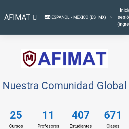
Saltar al contenido principal
Inici
AFIMAT
sesi
ESPAÑOL - MÉXICO ‎(ES_MX)‎
PÁNEL LATERAL
(ingr
Nuestra Comunidad Global
25
11
407
671
Cursos
Profesores
Estudiantes
Clases